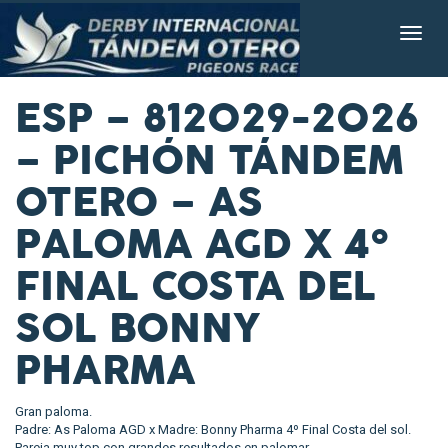
ESP – 812029-2026
– PICHÓN TÁNDEM
OTERO – AS
PALOMA AGD X 4º
FINAL COSTA DEL
SOL BONNY
PHARMA
Gran paloma.
Padre: As Paloma AGD x Madre: Bonny Pharma 4º Final Costa del sol.
Pareja muy top con grandes resultados en palomar.